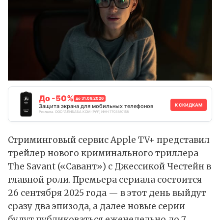
До -50%
до 31.08.2026
К СКИДКАМ
Защита экрана для мобильных телефонов
Реклама. ООО "АЛИБАБА.КОМ (РУ)", ИНН 7703380158
Стриминговый сервис Apple TV+ представил
трейлер нового криминального триллера
The Savant («Савант») с Джессикой Честейн в
главной роли. Премьера сериала состоится
26 сентября 2025 года — в этот день выйдут
сразу два эпизода, а далее новые серии
будут публиковаться еженедельно до 7