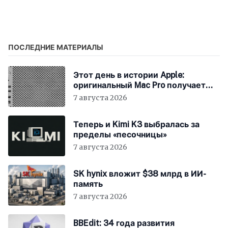
от ИИ-компаний
Mistral и Perplexity
защиты детей
ПОСЛЕДНИЕ МАТЕРИАЛЫ
Этот день в истории Apple:
оригинальный Mac Pro получает
мощный процессор Intel
7 августа 2026
Теперь и Kimi K3 выбралась за
пределы «песочницы»
7 августа 2026
SK hynix вложит $38 млрд в ИИ-
память
7 августа 2026
BBEdit: 34 года развития