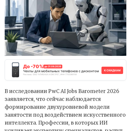
До -70%
до 31.08.2026
К СКИДКАМ
Чехлы для мобильных телефонов с дисконтом
Реклама. ООО "АЛИБАБА.КОМ (РУ)", ИНН 7703380158
В исследовании PwC AI Jobs Barometer 2026
заявляется, что сейчас наблюдается
формирование двухуровневой модели
занятости под воздействием искусственного
интеллекта. Профессии, в которых ИИ
усиливает экспертизу специалистов, растут