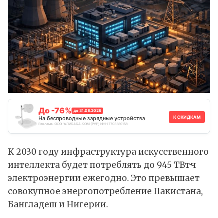
До -76%
до 31.08.2026
К СКИДКАМ
На беспроводные зарядные устройства
Реклама. ООО "АЛИБАБА.КОМ (РУ)", ИНН 7703380158
К 2030 году инфраструктура искусственного
интеллекта будет потреблять до 945 ТВт·ч
электроэнергии ежегодно. Это превышает
совокупное энергопотребление Пакистана,
Бангладеш и Нигерии.