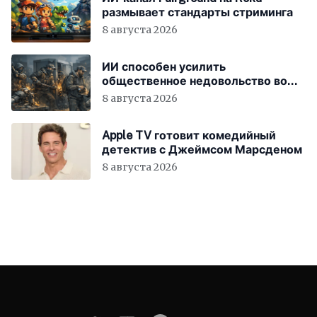
размывает стандарты стриминга
8 августа 2026
ИИ способен усилить
общественное недовольство во
всём мире
8 августа 2026
Apple TV готовит комедийный
детектив с Джеймсом Марсденом
8 августа 2026