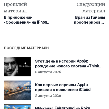
Прошлый
Следующий
материал
материал
В приложении
Врач из Гайаны
«Сообщения» на iPhone
прооперировал
впервые появился
пациента в Индии на
сторонний ИИ-агент
расстоянии 20 000 км
ПОСЛЕДНИЕ МАТЕРИАЛЫ
Этот день в истории Apple:
рождение нового слогана «Think
Different»
8 августа 2026
Как первые сервисы Apple
привели к появлению iCloud
8 августа 2026
ИИ-канал Fairground на Roku