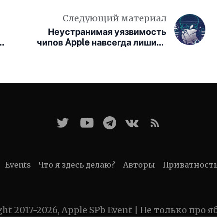
Следующий материал
Неустранимая уязвимость
5
чипов Apple навсегда лишила
защиты миллионы айфонов
Events
Что я здесь делаю?
Авторы
Приватност
ght 2017-2026, Apple SPb Event | Не только про я