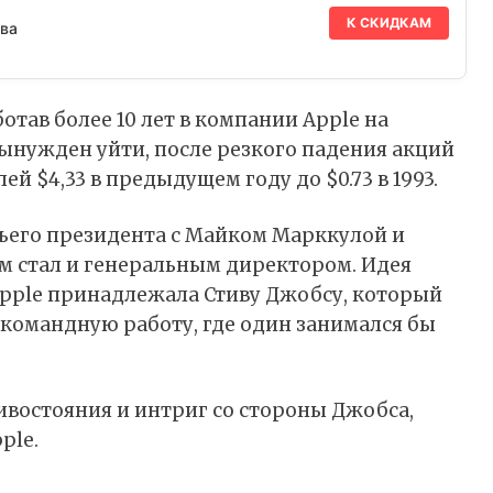
К СКИДКАМ
ва
отав более 10 лет в компании Apple на
ынужден уйти, после резкого падения акций
й $4,33 в предыдущем году до $0.73 в 1993.
тьего президента с Майком Марккулой и
тем стал и генеральным директором. Идея
Apple принадлежала Стиву Джобсу, который
командную работу, где один занимался бы
ивостояния и интриг со стороны Джобса,
ple.