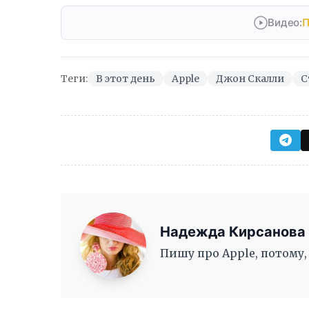
Видео:
П
Теги:
В этот день
Apple
Джон Скалли
С
Надежда Кирсанова
Пишу про Apple, потому,