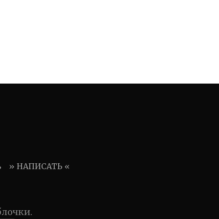
ь
» НАПИСАТЬ «
блочки.