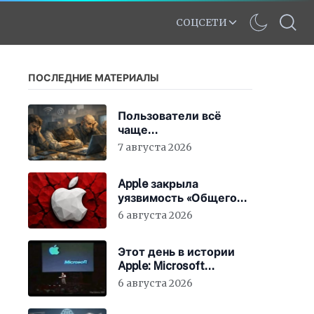
СОЦСЕТИ
ПОСЛЕДНИЕ МАТЕРИАЛЫ
Пользователи всё
чаще
разочаровываются в
7 августа 2026
интернете
Apple закрыла
уязвимость «Общего
экрана» в macOS
6 августа 2026
Этот день в истории
Apple: Microsoft
инвестирует в Apple
6 августа 2026
150 миллионов
долларов