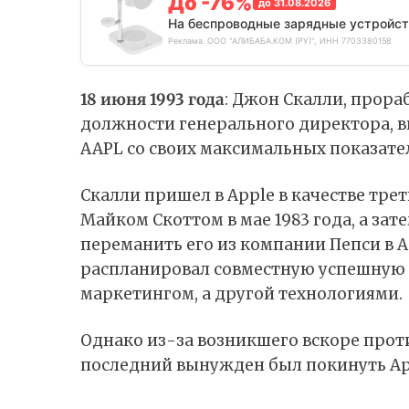
До -76%
до 31.08.2026
На беспроводные зарядные устройст
Реклама. ООО "АЛИБАБА.КОМ (РУ)", ИНН 7703380158
18 июня 1993 года
: Джон Скалли, прораб
должности генерального директора, в
AAPL со своих максимальных показателе
Скалли пришел в Apple в качестве тре
Майком Скоттом в мае 1983 года, а за
переманить его из компании Пепси в 
распланировал совместную успешную 
маркетингом, а другой технологиями.
Однако из-за возникшего вскоре прот
последний вынужден был покинуть Ap