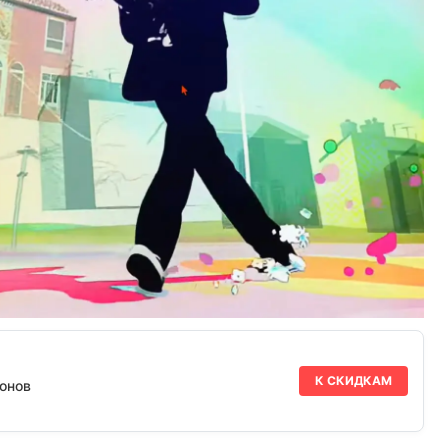
К СКИДКАМ
онов