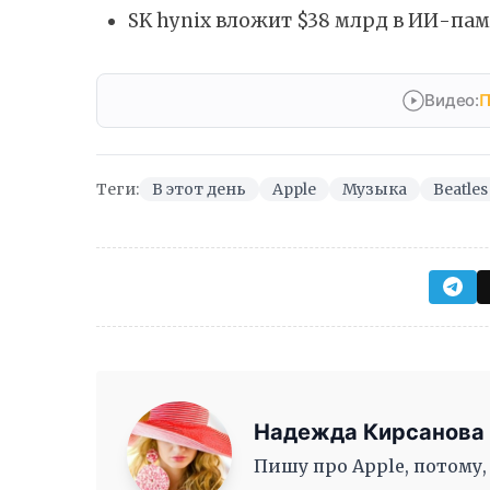
SK hynix вложит $38 млрд в ИИ-пам
Видео:
П
Теги:
В этот день
Apple
Музыка
Beatles
Надежда Кирсанова
Пишу про Apple, потому,