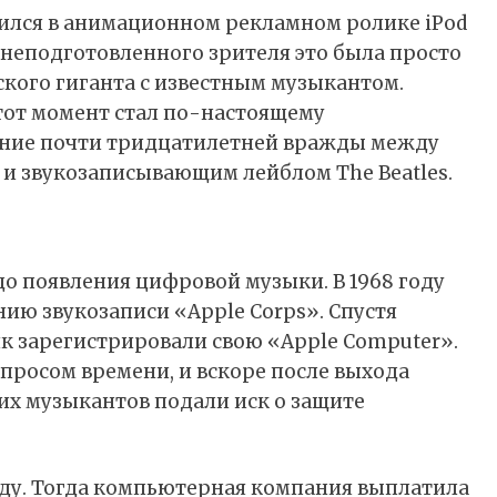
ился в анимационном рекламном ролике iPod
я неподготовленного зрителя это была просто
кого гиганта с известным музыкантом.
тот момент стал по-настоящему
ание почти тридцатилетней вражды между
 и звукозаписывающим лейблом The Beatles.
до появления цифровой музыки. В 1968 году
нию звукозаписи «Apple Corps». Спустя
як зарегистрировали свою «Apple Computer».
просом времени, и вскоре после выхода
их музыкантов подали иск о защите
году. Тогда компьютерная компания выплатила