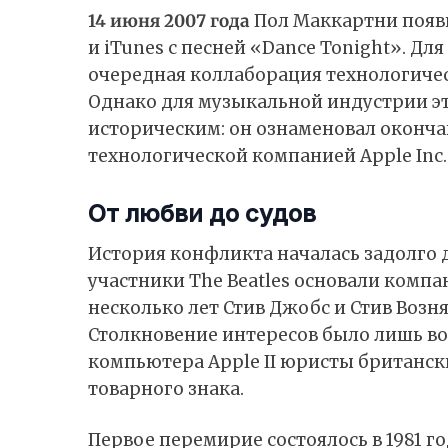
14 июня 2007 года
Пол Маккартни появ
и iTunes с песней «Dance Tonight». Дл
очередная коллаборация технологичес
Однако для музыкальной индустрии э
историческим: он ознаменовал оконч
технологической компанией Apple Inc.
От любви до судов
История конфликта началась задолго 
участники The Beatles основали компа
несколько лет Стив Джобс и Стив Возн
Столкновение интересов было лишь во
компьютера Apple II юристы британск
товарного знака.
Первое перемирие состоялось в 1981 