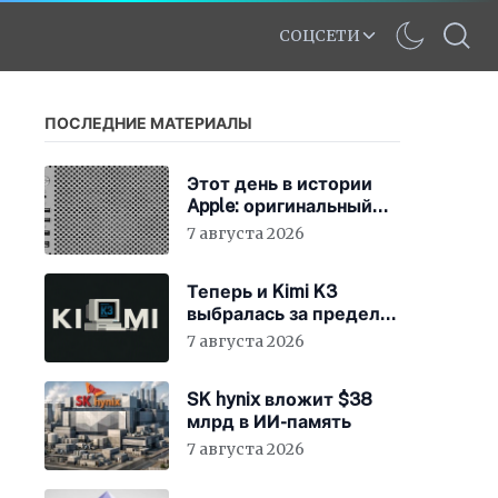
СОЦСЕТИ
ПОСЛЕДНИЕ МАТЕРИАЛЫ
Этот день в истории
Apple: оригинальный
Mac Pro получает
7 августа 2026
мощный процессор
Intel
Теперь и Kimi K3
выбралась за пределы
«песочницы»
7 августа 2026
SK hynix вложит $38
млрд в ИИ-память
7 августа 2026