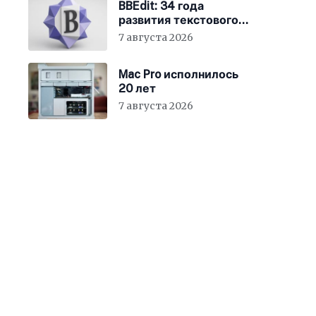
BBEdit: 34 года
развития текстового
редактора для Mac
7 августа 2026
Mac Pro исполнилось
20 лет
7 августа 2026