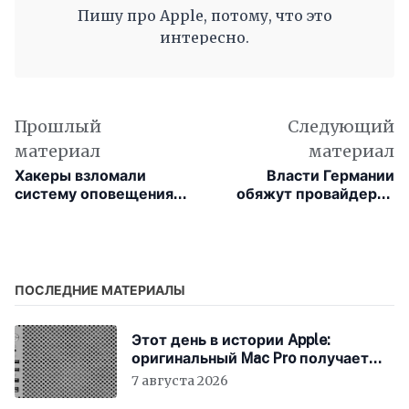
Пишу про Apple, потому, что это
интересно.
Прошлый
Следующий
материал
материал
Хакеры взломали
Власти Германии
систему оповещения
обяжут провайдеров
Бразилии и разослали
хранить IP-адреса
сообщения о
пользователей
пришельцах
ПОСЛЕДНИЕ МАТЕРИАЛЫ
Этот день в истории Apple:
оригинальный Mac Pro получает
мощный процессор Intel
7 августа 2026