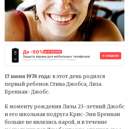
До -50%
до 31.08.2026
К СКИДКАМ
Защита экрана для мобильных телефонов
Реклама. ООО "АЛИБАБА.КОМ (РУ)", ИНН 7703380158
17 июня 1978 года:
в этот день родился
первый ребенок Стива Джобса, Лиза
Бреннан-Джобс.
К моменту рождения Лизы 23-летний Джобс
и его школьная подруга Крис-Энн Бреннан
больше не являлись парой, и в течение