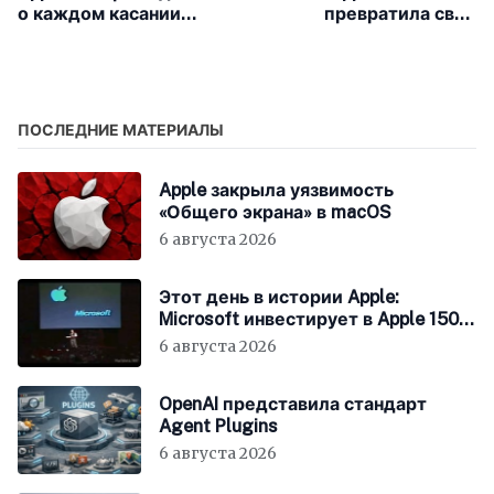
о каждом касании
превратила свои
экрана в App Store
системы в единую
платформу
ПОСЛЕДНИЕ МАТЕРИАЛЫ
Apple закрыла уязвимость
«Общего экрана» в macOS
6 августа 2026
Этот день в истории Apple:
Microsoft инвестирует в Apple 150
миллионов долларов
6 августа 2026
OpenAI представила стандарт
Agent Plugins
6 августа 2026