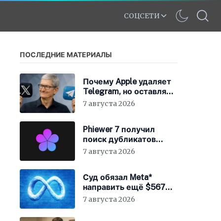
СОЦСЕТИ
ПОСЛЕДНИЕ МАТЕРИАЛЫ
Почему Apple удаляет
Telegram, но оставляет
X
7 августа 2026
Phiewer 7 получил
поиск дубликатов
фотографий
7 августа 2026
Суд обязал Meta*
направить ещё $567
млн на устранение
7 августа 2026
вреда от соцсетей