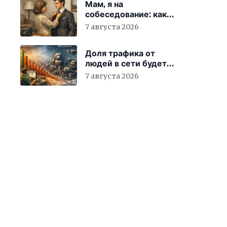
Мам, я на
собеседование: как
гиперопека родителей
7 августа 2026
мешает «зумерам»
устроиться в компанию
Доля трафика от
людей в сети будет
быстро снижаться
7 августа 2026