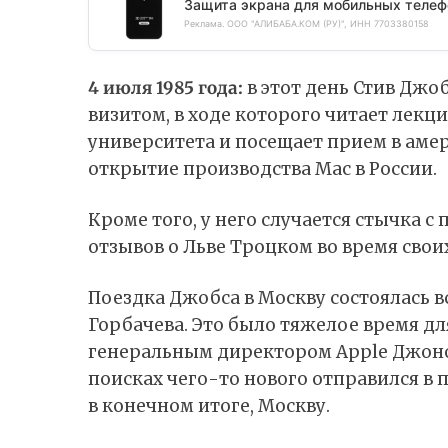
Защита экрана для мобильных телеф
Реклама. ООО "АЛИБАБА.КОМ (РУ)", ИНН 7703380158
4 июля 1985 года:
в этот день Стив Джо
визитом, в ходе которого читает лек
университета и посещает прием в аме
открытие производства Mac в России.
Кроме того, у него случается стычка с
отзывов о Льве Троцком во время свои
Поездка Джобса в Москву состоялась в
Горбачева. Это было тяжелое время дл
генеральным директором Apple Джоном
поисках чего-то нового отправился в п
в конечном итоге, Москву.