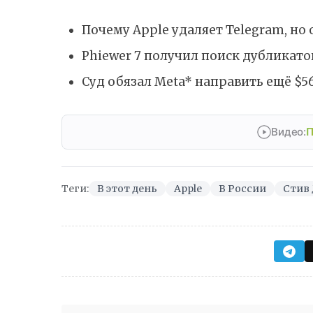
Почему Apple удаляет Telegram, но 
Phiewer 7 получил поиск дубликат
Суд обязал Meta* направить ещё $5
Видео:
П
Теги:
В этот день
Apple
В России
Стив