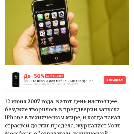
До -50%
до 31.08.2026
К СКИДКАМ
Защита экрана для мобильных телефонов
Реклама. ООО "АЛИБАБА.КОМ (РУ)", ИНН 7703380158
12 июня 2007 года:
в этот день настоящее
безумие творилось в преддверии запуска
iPhone в техническом мире, и когда накал
страстей достиг предела, журналист Уолт
Моссберг, обозреватель технической