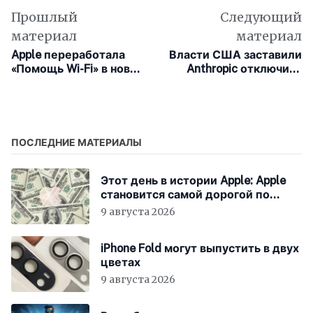
Прошлый
Следующий
материал
материал
Apple переработала
Власти США заставили
«Помощь Wi-Fi» в новой
Anthropic отключить
iOS 27
свои передовые
нейросети
ПОСЛЕДНИЕ МАТЕРИАЛЫ
Этот день в истории Apple: Apple
становится самой дорогой по
рыночной капитализации
9 августа 2026
iPhone Fold могут выпустить в двух
цветах
9 августа 2026