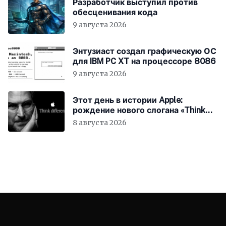
Разработчик выступил против
обесценивания кода
9 августа 2026
Энтузиаст создал графическую ОС
для IBM PC XT на процессоре 8086
9 августа 2026
Этот день в истории Apple:
рождение нового слогана «Think
Different»
8 августа 2026