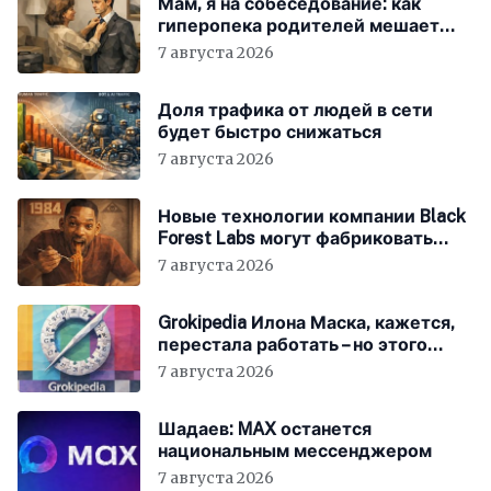
Мам, я на собеседование: как
гиперопека родителей мешает
«зумерам» устроиться в компанию
7 августа 2026
Доля трафика от людей в сети
будет быстро снижаться
7 августа 2026
Новые технологии компании Black
Forest Labs могут фабриковать
историю, как в «1984»
7 августа 2026
Grokipedia Илона Маска, кажется,
перестала работать – но этого
никто не заметил
7 августа 2026
Шадаев: MAX останется
национальным мессенджером
7 августа 2026