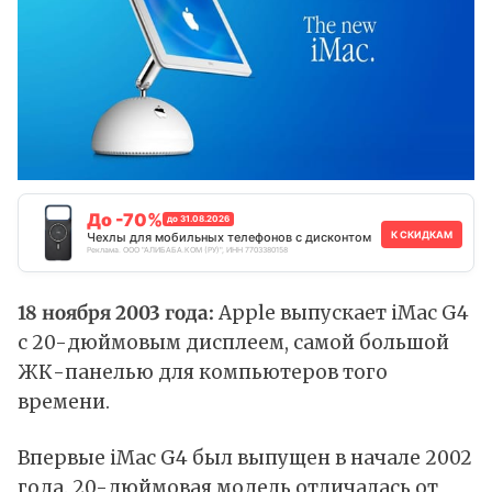
До -70%
до 31.08.2026
К СКИДКАМ
Чехлы для мобильных телефонов с дисконтом
Реклама. ООО "АЛИБАБА.КОМ (РУ)", ИНН 7703380158
18 ноября 2003 года:
Apple выпускает iMac G4
с 20-дюймовым дисплеем, самой большой
ЖК-панелью для компьютеров того
времени.
Впервые iMac G4 был выпущен в начале 2002
года. 20-дюймовая модель отличалась от