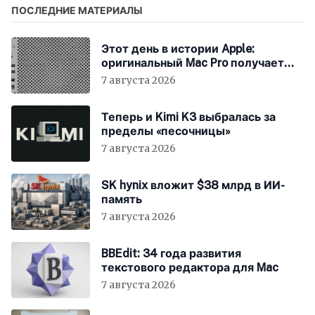
ПОСЛЕДНИЕ МАТЕРИАЛЫ
Этот день в истории Apple:
оригинальный Mac Pro получает
мощный процессор Intel
7 августа 2026
Теперь и Kimi K3 выбралась за
пределы «песочницы»
7 августа 2026
SK hynix вложит $38 млрд в ИИ-
память
7 августа 2026
BBEdit: 34 года развития
текстового редактора для Mac
7 августа 2026