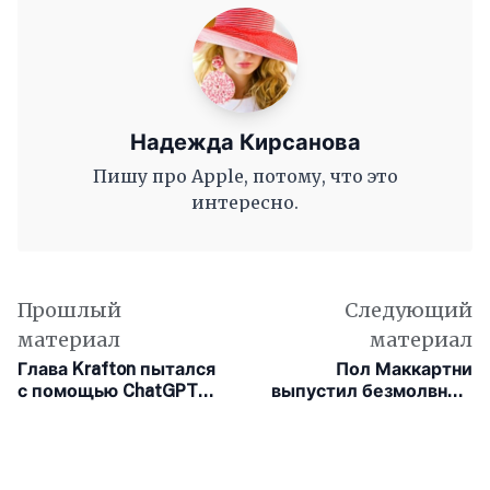
Надежда Кирсанова
Пишу про Apple, потому, что это
интересно.
Прошлый
Следующий
материал
материал
Глава Krafton пытался
Пол Маккартни
с помощью ChatGPT
выпустил безмолвный
избежать выплаты
трек в знак протеста
бонусов на сумму $250
против ИИ
млн