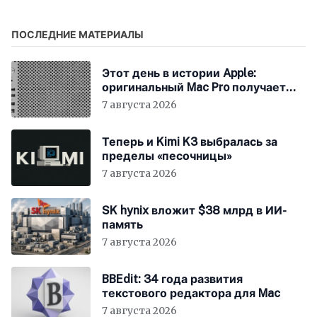
вирусы захватывают
macOS
ПОСЛЕДНИЕ МАТЕРИАЛЫ
Этот день в истории Apple:
оригинальный Mac Pro получает
мощный процессор Intel
7 августа 2026
Теперь и Kimi K3 выбралась за
пределы «песочницы»
7 августа 2026
SK hynix вложит $38 млрд в ИИ-
память
7 августа 2026
BBEdit: 34 года развития
текстового редактора для Mac
7 августа 2026