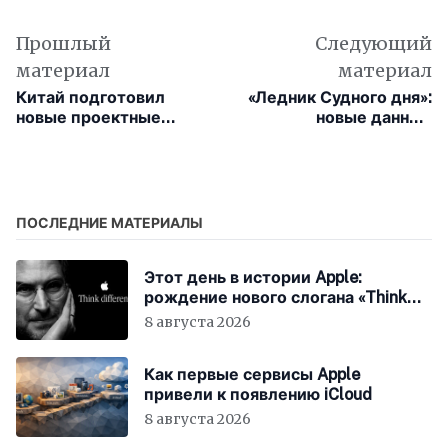
Прошлый
Следующий
материал
материал
Китай подготовил
«Ледник Судного дня»:
новые проектные
новые данные
правила для
предрекают
регулирования ИИ
катастрофический
сценарий
ПОСЛЕДНИЕ МАТЕРИАЛЫ
Этот день в истории Apple:
рождение нового слогана «Think
Different»
8 августа 2026
Как первые сервисы Apple
привели к появлению iCloud
8 августа 2026