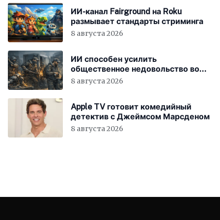
ИИ-канал Fairground на Roku
размывает стандарты стриминга
8 августа 2026
ИИ способен усилить
общественное недовольство во
всём мире
8 августа 2026
Apple TV готовит комедийный
детектив с Джеймсом Марсденом
8 августа 2026