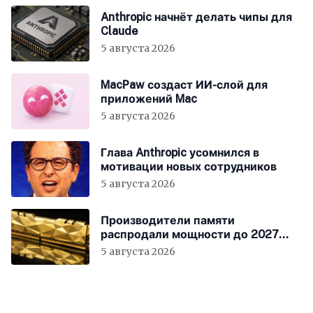
Anthropic начнёт делать чипы для
Claude
5 августа 2026
MacPaw создаст ИИ-слой для
приложений Mac
5 августа 2026
Глава Anthropic усомнился в
мотивации новых сотрудников
5 августа 2026
Производители памяти
распродали мощности до 2027
года
5 августа 2026