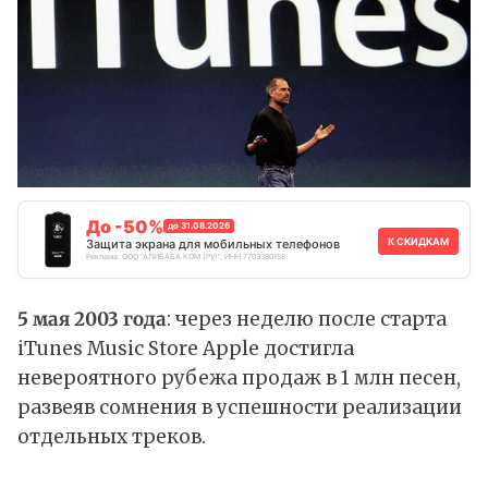
До -50%
до 31.08.2026
К СКИДКАМ
Защита экрана для мобильных телефонов
Реклама. ООО "АЛИБАБА.КОМ (РУ)", ИНН 7703380158
5 мая 2003 года
: через неделю после старта
iTunes Music Store Apple достигла
невероятного рубежа продаж в 1 млн песен,
развеяв сомнения в успешности реализации
отдельных треков.