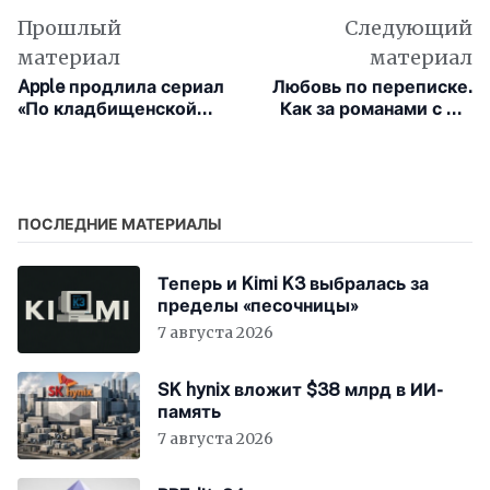
Прошлый
Следующий
материал
материал
Apple продлила сериал
Любовь по переписке.
«По кладбищенской
Как за романами с ИИ
дороге» на второй
стоят изнурённые
сезон
кенийские работники
ПОСЛЕДНИЕ МАТЕРИАЛЫ
Теперь и Kimi K3 выбралась за
пределы «песочницы»
7 августа 2026
SK hynix вложит $38 млрд в ИИ-
память
7 августа 2026