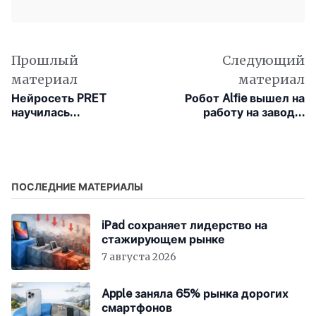
Прошлый
Следующий
материал
материал
Нейросеть PRET
Робот Alfie вышел на
научилась
работу на завод и
распознавать 18 видов
учится работать без
рака почти со 100-
инструкций прямо в
процентной точностью
цехах
ПОСЛЕДНИЕ МАТЕРИАЛЫ
iPad сохраняет лидерство на
стажирующем рынке
7 августа 2026
Apple заняла 65% рынка дорогих
смартфонов