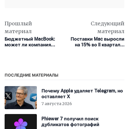
Прошлый
Следующий
материал
материал
Бюджетный MacBook:
Поставки Mac выросли
может ли компания
на 15% во II квартале,
представить его до
опередив рынок ПК в
конца года?
два раза
ПОСЛЕДНИЕ МАТЕРИАЛЫ
Почему Apple удаляет Telegram, но
оставляет X
7 августа 2026
Phiewer 7 получил поиск
дубликатов фотографий