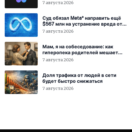
7 августа 2026
Суд обязал Meta* направить ещё
$567 млн на устранение вреда от
соцсетей
7 августа 2026
Мам, я на собеседование: как
гиперопека родителей мешает
«зумерам» устроиться в компанию
7 августа 2026
Доля трафика от людей в сети
будет быстро снижаться
7 августа 2026