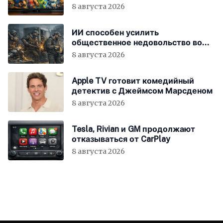
8 августа 2026
ИИ способен усилить
общественное недовольство во
всём мире
8 августа 2026
Apple TV готовит комедийный
детектив с Джеймсом Марсденом
8 августа 2026
Tesla, Rivian и GM продолжают
отказываться от CarPlay
8 августа 2026