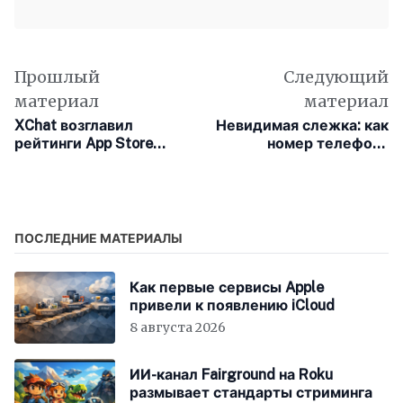
Прошлый
Следующий
материал
материал
XChat возглавил
Невидимая слежка: как
рейтинги App Store
номер телефона
через несколько часов
превращается в
после дебюта
маячок для хакеров
ПОСЛЕДНИЕ МАТЕРИАЛЫ
Как первые сервисы Apple
привели к появлению iCloud
8 августа 2026
ИИ-канал Fairground на Roku
размывает стандарты стриминга