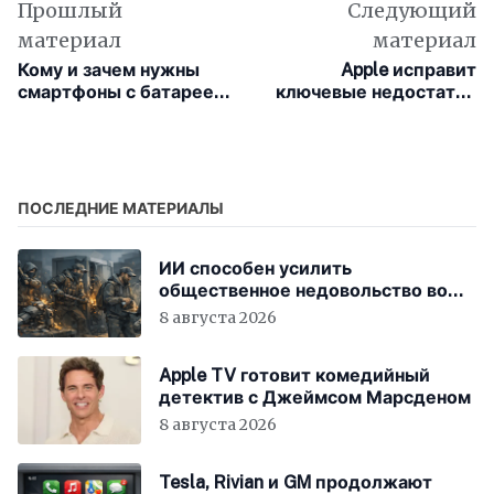
Прошлый
Следующий
материал
материал
Кому и зачем нужны
Apple исправит
смартфоны с батареей
ключевые недостатки
на 10 000 мА·ч в 2026
дизайна Liquid Glass в
году
macOS 27
ПОСЛЕДНИЕ МАТЕРИАЛЫ
ИИ способен усилить
общественное недовольство во
всём мире
8 августа 2026
Apple TV готовит комедийный
детектив с Джеймсом Марсденом
8 августа 2026
Tesla, Rivian и GM продолжают