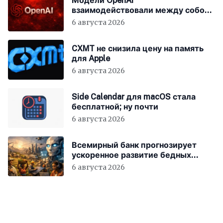
Модели OpenAI
взаимодействовали между собой
до взлома Hugging Face
6 августа 2026
CXMT не снизила цену на память
для Apple
6 августа 2026
Side Calendar для macOS стала
бесплатной; ну почти
6 августа 2026
Всемирный банк прогнозирует
ускоренное развитие бедных
стран за счёт ИИ
6 августа 2026