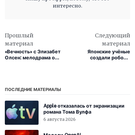
интересно.
Прошлый
Следующий
материал
материал
«Вечность» с Элизабет
Японские учёные
Олсен: мелодрама о
создали робота,
выборе, которая
который сам чистит
заменит праздничные
зубы. И это работает
сериалы на Apple TV
лучше, чем обычная
щётка
ПОСЛЕДНИЕ МАТЕРИАЛЫ
Apple отказалась от экранизации
романа Тома Вулфа
6 августа 2026