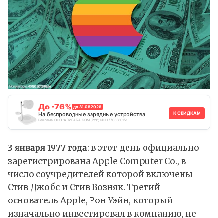
До -76%
до 31.08.2026
К СКИДКАМ
На беспроводные зарядные устройства
Реклама. ООО "АЛИБАБА.КОМ (РУ)", ИНН 7703380158
3 января 1977 года
: в этот день официально
зарегистрирована Apple Computer Co., в
число соучредителей которой включены
Стив Джобс и Стив Возняк. Третий
основатель Apple, Рон Уэйн, который
изначально инвестировал в компанию, не