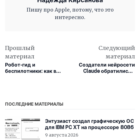
Надежда Кирсанова
Пишу про Apple, потому, что это
интересно.
Прошлый
Следующий
материал
материал
Робот-гид и
Создатели нейросети
беспилотники: как в
Claude обратились к
Турции обучают
мировым религиям в
молодёжь
поисках идеальной
технологиям при
морали для ИИ
поддержке ЕС
ПОСЛЕДНИЕ МАТЕРИАЛЫ
Энтузиаст создал графическую ОС
для IBM PC XT на процессоре 8086
9 августа 2026