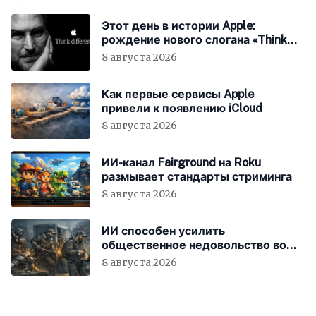
Этот день в истории Apple:
рождение нового слогана «Think
Different»
8 августа 2026
Как первые сервисы Apple
привели к появлению iCloud
8 августа 2026
ИИ-канал Fairground на Roku
размывает стандарты стриминга
8 августа 2026
ИИ способен усилить
общественное недовольство во
всём мире
8 августа 2026