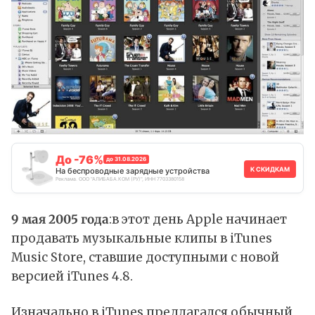
До -76%
до 31.08.2026
К СКИДКАМ
На беспроводные зарядные устройства
Реклама. ООО "АЛИБАБА.КОМ (РУ)", ИНН 7703380158
9 мая 2005 года
:в этот день Apple начинает
продавать музыкальные клипы в iTunes
Music Store, ставшие доступными с новой
версией iTunes 4.8.
Изначально в iTunes предлагался обычный