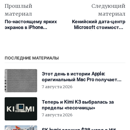
Прошлый
Следующий
материал
материал
По-настоящему ярких
Кенийский дата-центр
экранов в iPhone
Microsoft стоимостью
придётся подождать:
$1 млрд может
Apple откладывает
потребовать
внедрение
отключения «половины
двухслойных OLED-
страны»
матриц
ПОСЛЕДНИЕ МАТЕРИАЛЫ
Этот день в истории Apple:
оригинальный Mac Pro получает
мощный процессор Intel
7 августа 2026
Теперь и Kimi K3 выбралась за
пределы «песочницы»
7 августа 2026