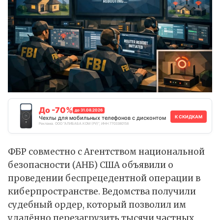
До -70%
до 31.08.2026
К СКИДКАМ
Чехлы для мобильных телефонов с дисконтом
Реклама. ООО "АЛИБАБА.КОМ (РУ)", ИНН 7703380158
ФБР совместно с Агентством национальной
безопасности (АНБ) США
объявили
о
проведении беспрецедентной операции в
киберпространстве. Ведомства получили
судебный ордер, который позволил им
удалённо перезагрузить тысячи частных