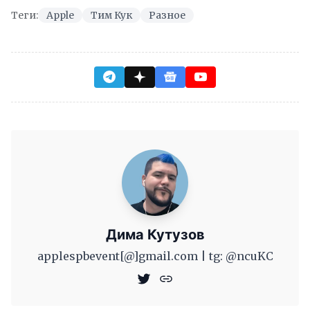
Теги:
Apple
Тим Кук
Разное
Дима Кутузов
applespbevent[@]gmail.com | tg: @ncuKC