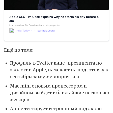
Apple CEO Tim Cook explains why he starts his day before 4
am
In an interview, Tim Cook has shared his perspective on starting the day early in the morning. The Appl
India Today
Sarthak Dogra
Ещё по теме:
Профиль в Twitter вице-президента по
экологии Apple, намекает на подготовку к
сентябрьскому мероприятию
Mac mini с новым процессором и
дизайном выйдет в ближайшие несколько
месяцев
Apple тестирует встроенный под экран