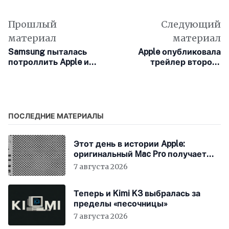
Прошлый
Следующий
материал
материал
Samsung пыталась
Apple опубликовала
потроллить Apple и
трейлер второго
Стива Джобса, но
сезона сериала
получилось не очень
«Утреннее шоу»
ПОСЛЕДНИЕ МАТЕРИАЛЫ
Этот день в истории Apple:
оригинальный Mac Pro получает
мощный процессор Intel
7 августа 2026
Теперь и Kimi K3 выбралась за
пределы «песочницы»
7 августа 2026