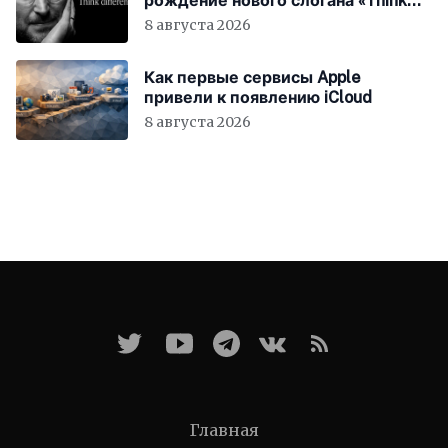
рождение нового слогана «Think
Different»
8 августа 2026
Как первые сервисы Apple
привели к появлению iCloud
8 августа 2026
Главная