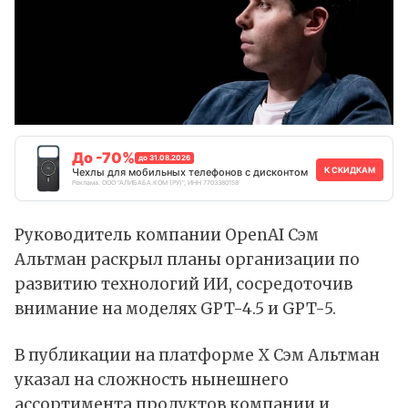
До -70%
до 31.08.2026
К СКИДКАМ
Чехлы для мобильных телефонов с дисконтом
Реклама. ООО "АЛИБАБА.КОМ (РУ)", ИНН 7703380158
Руководитель компании OpenAI Сэм
Альтман раскрыл планы организации по
развитию технологий ИИ, сосредоточив
внимание на моделях GPT-4.5 и GPT-5.
В
публикации
на платформе X Сэм Альтман
указал на сложность нынешнего
ассортимента продуктов компании и