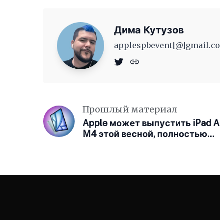
Дима Кутузов
applespbevent[@]gmail.co
Прошлый материал
Apple может выпустить iPad A
M4 этой весной, полностью
отказавшись от чипа M3