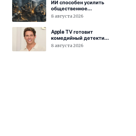
ИИ способен усилить
общественное
недовольство во всём
8 августа 2026
мире
Apple TV готовит
комедийный детектив
с Джеймсом
8 августа 2026
Марсденом