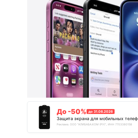
До -50%
до 31.08.2026
Защита экрана для мобильных телеф
Реклама. ООО "АЛИБАБА.КОМ (РУ)", ИНН 7703380158