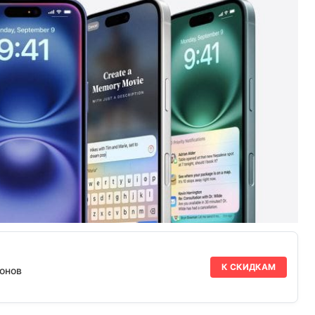
К СКИДКАМ
онов