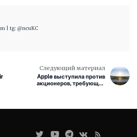
m | tg: @ncuKC
Следующий материал
ir
Apple выступила против
акционеров, требующих
отказаться от политики
инклюзивности