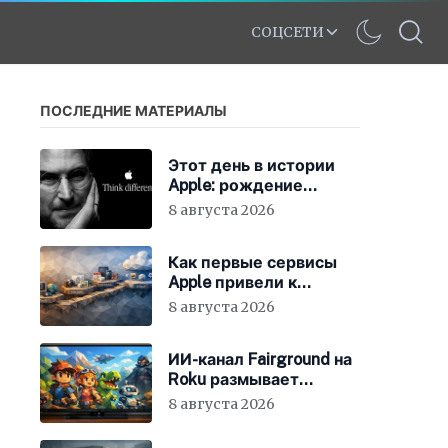
СОЦСЕТИ
ПОСЛЕДНИЕ МАТЕРИАЛЫ
Этот день в истории
Apple: рождение
нового слогана «Think
8 августа 2026
Different»
Как первые сервисы
Apple привели к
появлению iCloud
8 августа 2026
ИИ-канал Fairground на
Roku размывает
стандарты стриминга
8 августа 2026