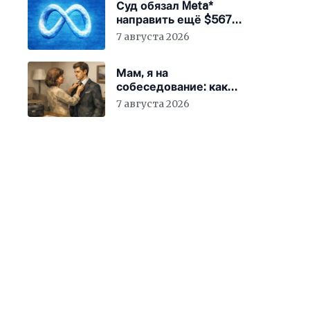
Суд обязал Meta*
направить ещё $567
млн на устранение
7 августа 2026
вреда от соцсетей
Мам, я на
собеседование: как
гиперопека родителей
7 августа 2026
мешает «зумерам»
устроиться в компанию