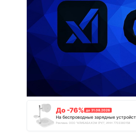
До -76%
до 31.08.2026
На беспроводные зарядные устройст
Реклама. ООО "АЛИБАБА.КОМ (РУ)", ИНН 7703380158