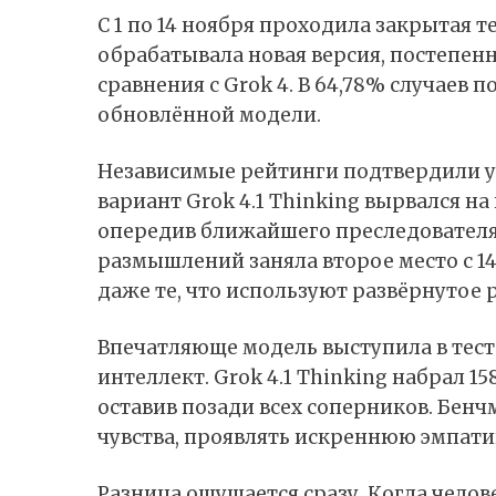
С 1 по 14 ноября проходила закрытая 
обрабатывала новая версия, постепен
сравнения с Grok 4. В 64,78% случаев
обновлённой модели.
Независимые рейтинги подтвердили ус
вариант Grok 4.1 Thinking вырвался на 
опередив ближайшего преследователя 
размышлений заняла второе место с 14
даже те, что используют развёрнутое 
Впечатляюще модель выступила в тес
интеллект. Grok 4.1 Thinking набрал 15
оставив позади всех соперников. Бен
чувства, проявлять искреннюю эмпати
Разница ощущается сразу. Когда челов