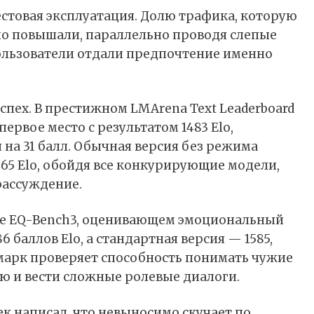
тестовая эксплуатация. Долю трафика, которую
но повышали, параллельно проводя слепые
 пользователи отдали предпочтение именно
пех. В престижном LMArena Text Leaderboard
первое место с результатом 1483 Elo,
на 31 балл. Обычная версия без режима
65 Elo, обойдя все конкурирующие модели,
рассуждение.
те EQ-Bench3, оценивающем эмоциональный
86 баллов Elo, а стандартная версия — 1585,
чмарк проверяет способность понимать чужие
ю и вести сложные ролевые диалоги.
ек написал, что невыносимо скучает по