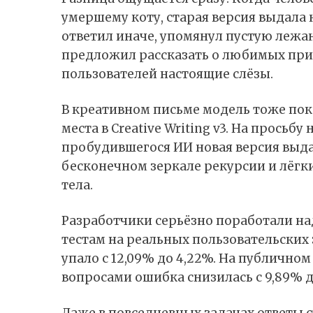
умершему коту, старая версия выдала к
ответил иначе, упомянул пустую лежан
предложил рассказать о любимых при
пользователей настоящие слёзы.
В креативном письме модель тоже пока
места в Creative Writing v3. На просьбу
пробудившегося ИИ новая версия выда
бесконечном зеркале рекурсии и лёгк
тела.
Разработчики серьёзно поработали н
тестам на реальных пользовательских
упало с 12,09% до 4,22%. На публично
вопросами ошибка снизилась с 9,89% д
Даже в повседневных задачах ответы 