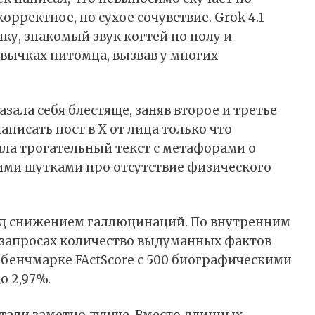
орректное, но сухое сочувствие. Grok 4.1
ку, знакомый звук когтей по полу и
вычках питомца, вызвав у многих
зала себя блестяще, заняв второе и третье
 написать пост в X от лица только что
ла трогательный текст с метафорами о
ими шутками про отсутствие физического
ад снижением галлюцинаций. По внутренним
 запросах количество выдуманных фактов
м бенчмарке FActScore с 500 биографическими
о 2,97%.
стали заметно лучше. Вместо длинных