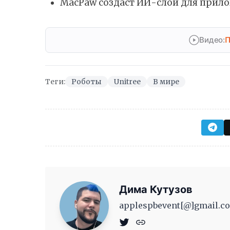
MacPaw создаст ИИ-слой для прил
Видео:
П
Теги:
Роботы
Unitree
В мире
Дима Кутузов
applespbevent[@]gmail.co