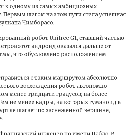
я к одному из самых амбициозных
 Первым шагом на этом пути стала успешная
вулкана Чимборасо.
ованный робот Unitree G1, ставший частью
метров этот андроид оказался дальше от
гмы, что обусловлено расположением
 справиться с таким маршрутом абсолютно
асового восхождения робот автономно
ном менее тридцати градусов; на более
Тем не менее кадры, на которых гуманоид в
уртке шагает по заснеженной вершине,
.
французский инженер по имени Пабло. В