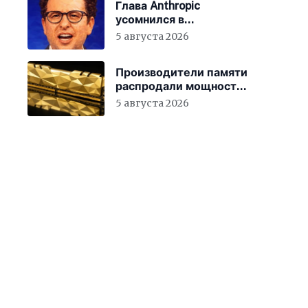
Глава Anthropic
усомнился в
мотивации новых
5 августа 2026
сотрудников
Производители памяти
распродали мощности
до 2027 года
5 августа 2026