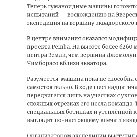
Теперь гуманоидные машины готовятс
испытаний — восхождению на Эверест.
экспедиция на вершину эквадорского 
В центре внимания
оказался
модифицир
проекта Pemba. На высоте более 6260 
центра Земли, чем вершина Джомолун
Чимборасо вблизи экватора.
Разумеется, машина пока не способна
самостоятельно. В ходе шестнадцатич
передвигался лишь на участках с укло
сложных отрезках его несла команда. 
специальных ботинках и утеплённой к
выглядят по-настоящему впечатляюще
Организатором экспедиции выступил 