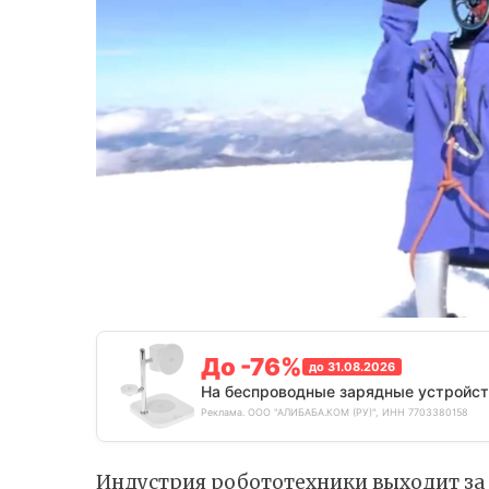
До -76%
до 31.08.2026
На беспроводные зарядные устройст
Реклама. ООО "АЛИБАБА.КОМ (РУ)", ИНН 7703380158
Индустрия робототехники выходит за 