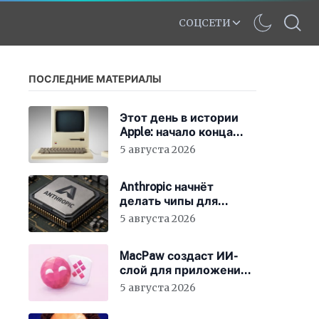
СОЦСЕТИ
ПОСЛЕДНИЕ МАТЕРИАЛЫ
Этот день в истории
Apple: начало конца
для клонов Mac
5 августа 2026
Anthropic начнёт
делать чипы для
Claude
5 августа 2026
MacPaw создаст ИИ-
слой для приложений
Mac
5 августа 2026