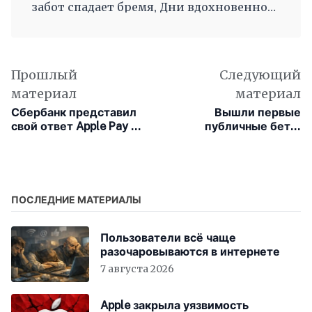
забот спадает бремя, Дни вдохновенного
труда, Когда и ум и сердце полны, И
рифмы дружные, как волны, Журча, одна
во след другой Несутся вольной чередой.
Прошлый
Следующий
материал
материал
Сбербанк представил
Вышли первые
свой ответ Apple Pay —
публичные бета-
систему платёжных
версии iOS 14, iPadOS
сервисов SberPay
14 и WatchOS 7
ПОСЛЕДНИЕ МАТЕРИАЛЫ
Пользователи всё чаще
разочаровываются в интернете
7 августа 2026
Apple закрыла уязвимость