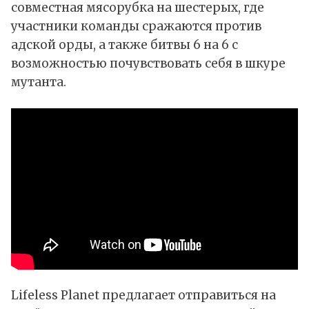
совместная мясорубка на шестерых, где
участники команды сражаются против
адской орды, а также битвы 6 на 6 с
возможностью почувствовать себя в шкуре
мутанта.
Lifeless Planet
предлагает
отправиться на