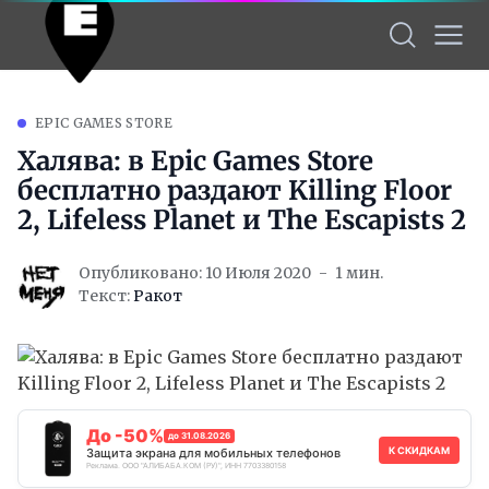
EPIC GAMES STORE
Халява: в Epic Games Store
бесплатно раздают Killing Floor
2, Lifeless Planet и The Escapists 2
Опубликовано: 10 Июля 2020
1 мин.
Текст:
Ракот
До -50%
до 31.08.2026
К СКИДКАМ
Защита экрана для мобильных телефонов
Реклама. ООО "АЛИБАБА.КОМ (РУ)", ИНН 7703380158