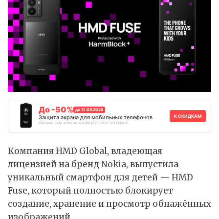
До -50%
до 31.08.2026
К СКИДКАМ
Защита экрана для мобильных телефонов
Реклама. ООО "АЛИБАБА.КОМ (РУ)", ИНН 7703380158
Компания HMD Global, владеющая
лицензией на бренд
Nokia
, выпустила
уникальный смартфон для детей —
HMD
Fuse
, который полностью блокирует
создание, хранение и просмотр обнажённых
изображений.