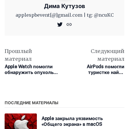
Дима Кутузов
applespbevent[@]gmail.com | tg: @ncuKC
Прошлый
Следующий
материал
материал
Apple Watch помогли
AirPods помогли
обнаружить опухоль
туристке найти
мозга у женщины из
украденную сумку
Великобритании
ПОСЛЕДНИЕ МАТЕРИАЛЫ
Apple закрыла уязвимость
«Общего экрана» в macOS