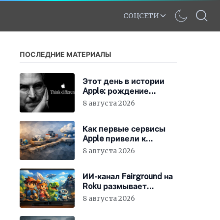
СОЦСЕТИ
ПОСЛЕДНИЕ МАТЕРИАЛЫ
Этот день в истории
Apple: рождение
нового слогана «Think
8 августа 2026
Different»
Как первые сервисы
Apple привели к
появлению iCloud
8 августа 2026
ИИ-канал Fairground на
Roku размывает
стандарты стриминга
8 августа 2026