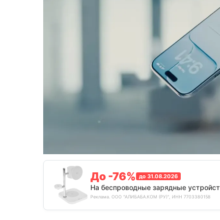
До -76%
до 31.08.2026
На беспроводные зарядные устройст
Реклама. ООО "АЛИБАБА.КОМ (РУ)", ИНН 7703380158