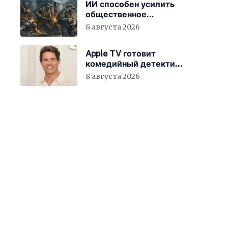
ИИ способен усилить
общественное
недовольство во всём
8 августа 2026
мире
Apple TV готовит
комедийный детектив
с Джеймсом
8 августа 2026
Марсденом