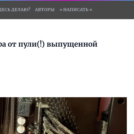
ЗДЕСЬ ДЕЛАЮ?
АВТОРЫ
» НАПИСАТЬ «
а от пули(!) выпущенной