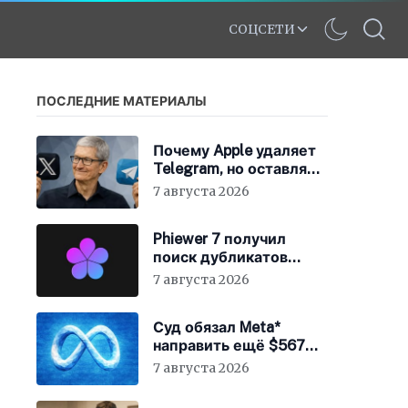
СОЦСЕТИ
ПОСЛЕДНИЕ МАТЕРИАЛЫ
Почему Apple удаляет
Telegram, но оставляет
X
7 августа 2026
Phiewer 7 получил
поиск дубликатов
фотографий
7 августа 2026
Суд обязал Meta*
направить ещё $567
млн на устранение
7 августа 2026
вреда от соцсетей