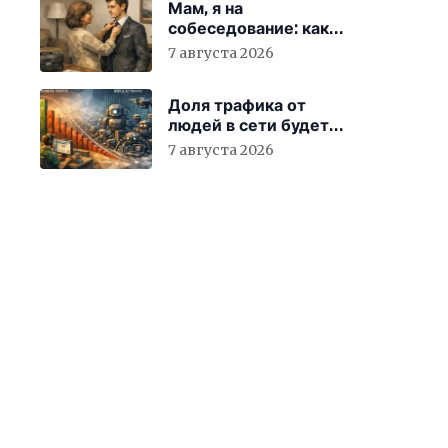
Мам, я на
собеседование: как
гиперопека родителей
7 августа 2026
мешает «зумерам»
устроиться в компанию
Доля трафика от
людей в сети будет
быстро снижаться
7 августа 2026