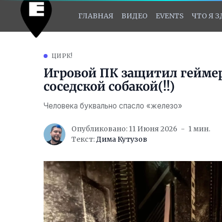
ГЛАВНАЯ
ВИДЕО
EVENTS
ЧТО Я 
ЦИРК!
Игровой ПК защитил геймер
соседской собакой(!!)
Человека буквально спасло «железо»
Опубликовано: 11 Июня 2026
1 мин.
Текст:
Дима Кутузов