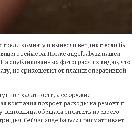
трели комнату и вынесли вердикт: если бы
спящего геймера. Позже angelbabyzz нашел
 На опубликованных фотографиях видно, что
ату, но срикошетил от планки оперативной
упной халатности, а её оружие
вая компания покроет расходы на ремонт и
вку, виновница обещала оплатить из своего
три дня. Сейчас angelbabyzz присматривает