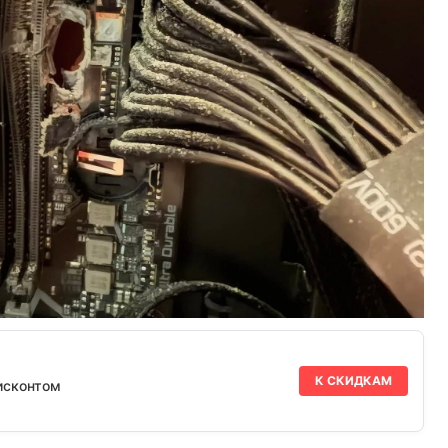
К СКИДКАМ
исконтом