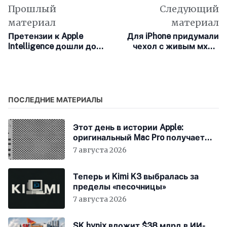
Прошлый
Следующий
материал
материал
Претензии к Apple
Для iPhone придумали
Intelligence дошли до
чехол с живым мхом
Бразилии: компанию
внутри и собственной
обвинили в
экосистемой
недостоверной
рекламе
ПОСЛЕДНИЕ МАТЕРИАЛЫ
Этот день в истории Apple:
оригинальный Mac Pro получает
мощный процессор Intel
7 августа 2026
Теперь и Kimi K3 выбралась за
пределы «песочницы»
7 августа 2026
SK hynix вложит $38 млрд в ИИ-