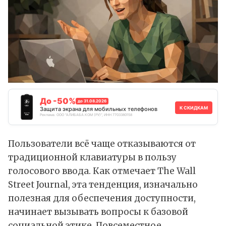
До -50%
до 31.08.2026
К СКИДКАМ
Защита экрана для мобильных телефонов
Реклама. ООО "АЛИБАБА.КОМ (РУ)", ИНН 7703380158
Пользователи всё чаще отказываются от
традиционной клавиатуры в пользу
голосового ввода. Как
отмечает
The Wall
Street Journal, эта тенденция, изначально
полезная для обеспечения доступности,
начинает вызывать вопросы к базовой
социальной этике. Повсеместное