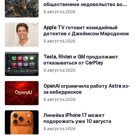
общественное недовольство во
всём мире
8 августа 2026
Apple TV готовит комедийный
детектив с Джеймсом Марсденом
8 августа 2026
Tesla, Rivian и GM продолжают
отказываться от CarPlay
8 августа 2026
OpenAI ограничила работу Astra из-
за киберрисков
8 августа 2026
Линейка iPhone 17 может
подорожать уже 10 августа
8 августа 2026