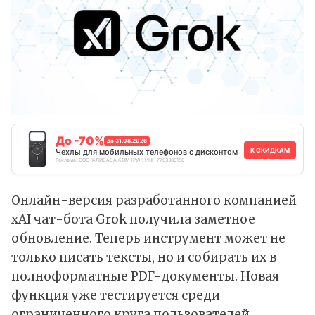
До -70%
до 31.08.2026
К СКИДКАМ
Чехлы для мобильных телефонов с дисконтом
Реклама. ООО "АЛИБАБА.КОМ (РУ)", ИНН 7703380158
Онлайн-версия разработанного компанией
xAI чат-бота Grok получила заметное
обновление. Теперь инструмент может не
только писать тексты, но и собирать их в
полноформатные PDF-документы. Новая
функция уже
тестируется
среди
ограниченного круга пользователей.