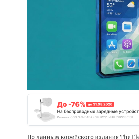
До -76%
до 31.08.2026
На беспроводные зарядные устройст
Реклама. ООО "АЛИБАБА.КОМ (РУ)", ИНН 7703380158
По
данным
корейского издания The Ele