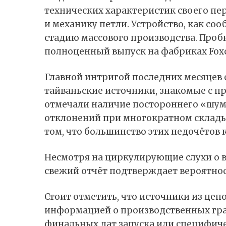
технических характеристик своего пе
и механику петли. Устройство, как соо
стадию массового производства. Пробн
полноценный выпуск на фабриках Foxc
Главной интригой последних месяцев 
тайваньские источники, знакомые с пр
отмечали наличие постороннего «шум
отклонений при многократном склады
том, что большинство этих недочётов 
Несмотря на циркулирующие слухи о в
свежий отчёт подтверждает вероятност
Стоит отметить, что источники из цеп
информацией о производственных гра
финальных дат запуска или специфиче