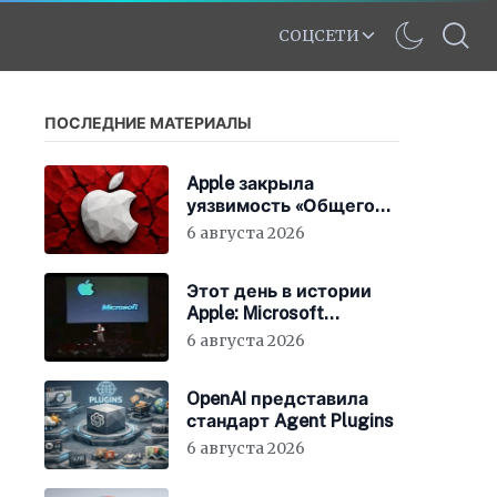
СОЦСЕТИ
ПОСЛЕДНИЕ МАТЕРИАЛЫ
Apple закрыла
уязвимость «Общего
экрана» в macOS
6 августа 2026
Этот день в истории
Apple: Microsoft
инвестирует в Apple
6 августа 2026
150 миллионов
долларов
OpenAI представила
стандарт Agent Plugins
6 августа 2026