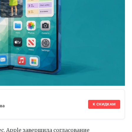
К СКИДКАМ
ва
c, Apple завершила согласование