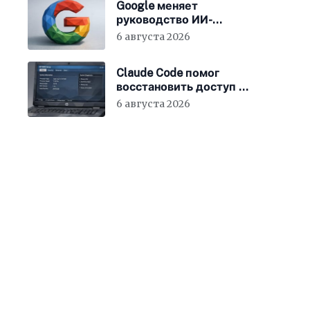
Google меняет
руководство ИИ-
направления
6 августа 2026
Claude Code помог
восстановить доступ к
BIOS ноутбука
6 августа 2026