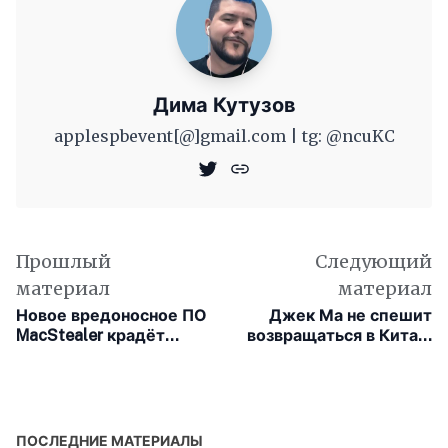
Дима Кутузов
applespbevent[@]gmail.com | tg: @ncuKC
Прошлый
Следующий
материал
материал
Новое вредоносное ПО
Джек Ма не спешит
MacStealer крадёт
возвращаться в Китай,
данные и пароли из
несмотря на призывы
связки ключей iCloud
властей
ПОСЛЕДНИЕ МАТЕРИАЛЫ