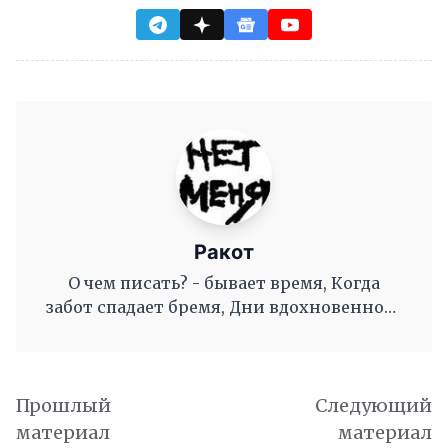
Ракот
О чем писать? - бывает время, Когда
забот спадает бремя, Дни вдохновенного
труда, Когда и ум и сердце полны, И
рифмы дружные, как волны, Журча, одна
во след другой Несутся вольной чередой.
Прошлый
Следующий
материал
материал