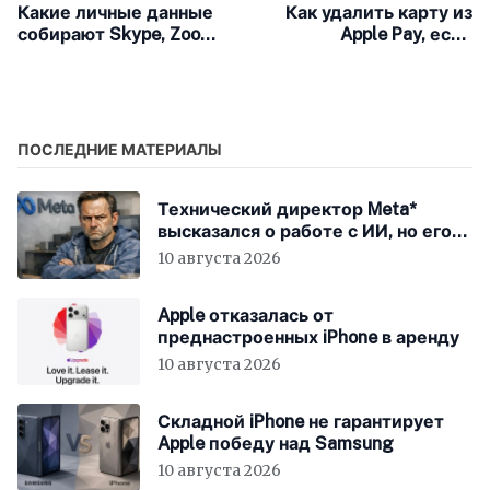
Какие личные данные
Как удалить карту из
собирают Skype, Zoom
Apple Pay, если
и другие
потеряли iPhone или
видеосервисы
Apple Watch
ПОСЛЕДНИЕ МАТЕРИАЛЫ
Технический директор Meta*
высказался о работе с ИИ, но его
не так поняли
10 августа 2026
Apple отказалась от
преднастроенных iPhone в аренду
10 августа 2026
Складной iPhone не гарантирует
Apple победу над Samsung
10 августа 2026