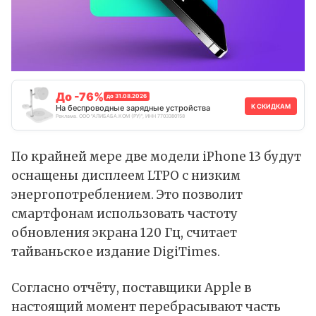
До -76%
до 31.08.2026
К СКИДКАМ
На беспроводные зарядные устройства
Реклама. ООО "АЛИБАБА.КОМ (РУ)", ИНН 7703380158
По крайней мере две модели iPhone 13
будут
оснащены
дисплеем LTPO с низким
энергопотреблением. Это позволит
смартфонам использовать частоту
обновления экрана 120 Гц, считает
тайваньское издание DigiTimes.
Согласно отчёту, поставщики Apple в
настоящий момент перебрасывают часть