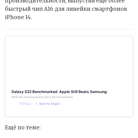
производительности, выпустив ещё более
быстрый чип A16 для линейки смартфонов
iPhone 14.
Galaxy S22 Benchmarked: Apple Still Beats Samsung
While the Samsung Galaxy S22 is the most powerful Android phone we’ve seen so far, its benchmark result
PCMag
Sascha Segan
Ещё по теме: