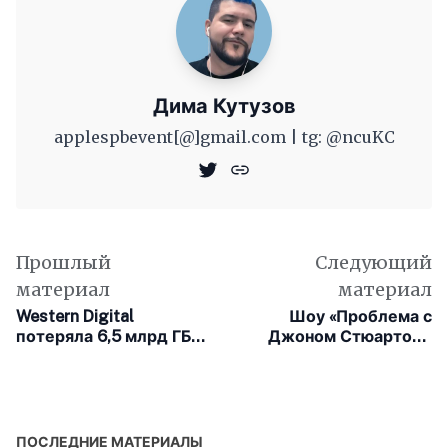
Дима Кутузов
applespbevent[@]gmail.com | tg: @ncuKC
Прошлый
Следующий
материал
материал
Western Digital
Шоу «Проблема с
потеряла 6,5 млрд ГБ
Джоном Стюартом»
флэш-памяти. Это
вернётся на Apple TV+
может привести к
в новом еженедельном
росту цен на
формате
накопители
ПОСЛЕДНИЕ МАТЕРИАЛЫ