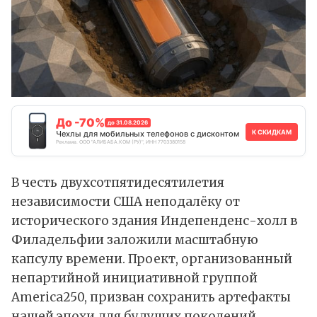
До -70%
до 31.08.2026
К СКИДКАМ
Чехлы для мобильных телефонов с дисконтом
Реклама. ООО "АЛИБАБА.КОМ (РУ)", ИНН 7703380158
В честь двухсотпятидесятилетия
независимости США неподалёку от
исторического здания Индепенденс-холл в
Филадельфии
заложили
масштабную
капсулу времени. Проект, организованный
непартийной инициативной группой
America250, призван сохранить артефакты
нашей эпохи для будущих поколений.