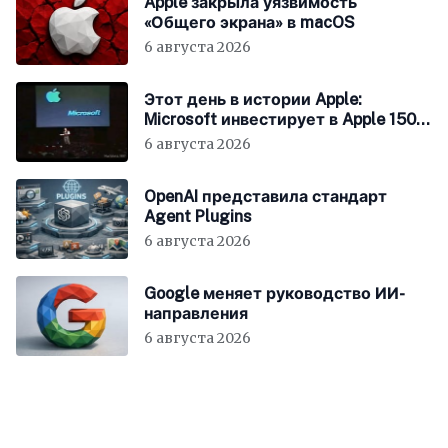
Apple закрыла уязвимость
«Общего экрана» в macOS
6 августа 2026
Этот день в истории Apple:
Microsoft инвестирует в Apple 150
миллионов долларов
6 августа 2026
OpenAI представила стандарт
Agent Plugins
6 августа 2026
Google меняет руководство ИИ-
направления
6 августа 2026