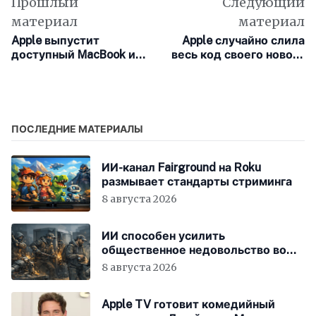
Прошлый
Следующий
материал
материал
Apple выпустит
Apple случайно слила
доступный MacBook и
весь код своего нового
обновит Mac mini и Mac
магазина приложений
Studio в 2026 году
ПОСЛЕДНИЕ МАТЕРИАЛЫ
ИИ-канал Fairground на Roku
размывает стандарты стриминга
8 августа 2026
ИИ способен усилить
общественное недовольство во
всём мире
8 августа 2026
Apple TV готовит комедийный