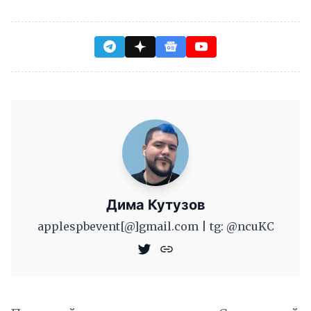
Дима Кутузов
applespbevent[@]gmail.com | tg: @ncuKC