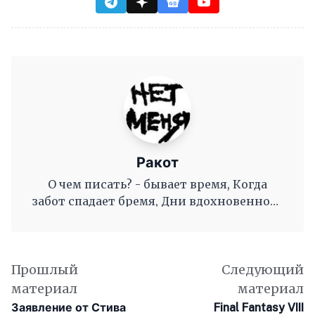
Ракот
О чем писать? - бывает время, Когда
забот спадает бремя, Дни вдохновенного
труда, Когда и ум и сердце полны, И
рифмы дружные, как волны, Журча, одна
во след другой Несутся вольной чередой.
Прошлый
Следующий
материал
материал
Заявление от Стива
Final Fantasy VIII