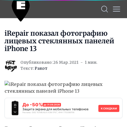
iRepair показал фотографию
лицевых стеклянных панелей
iPhone 13
Опубликовано: 26 Мар. 2021
1 мин.
Текст:
Ракот
До -50%
до 31.08.2026
К СКИДКАМ
Защита экрана для мобильных телефонов
Реклама. ООО "АЛИБАБА.КОМ (РУ)", ИНН 7703380158