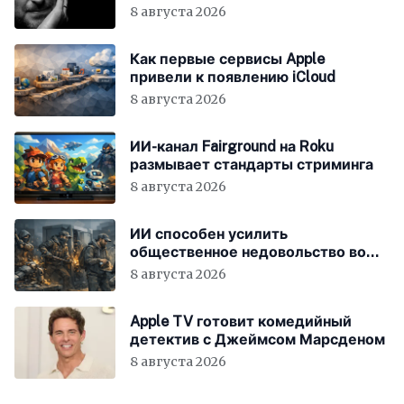
Different»
8 августа 2026
Как первые сервисы Apple
привели к появлению iCloud
8 августа 2026
ИИ-канал Fairground на Roku
размывает стандарты стриминга
8 августа 2026
ИИ способен усилить
общественное недовольство во
всём мире
8 августа 2026
Apple TV готовит комедийный
детектив с Джеймсом Марсденом
8 августа 2026