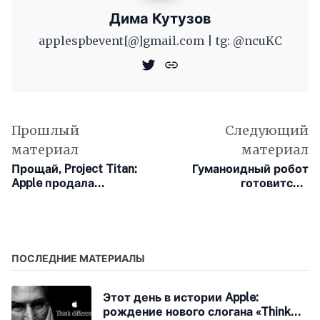
Дима Кутузов
applespbevent[@]gmail.com | tg: @ncuKC
Прошлый
Следующий
материал
материал
Прощай, Project Titan:
Гуманоидный робот
Apple продала
готовится к
тестовый полигон
восхождению на
Waymo
Эверест
ПОСЛЕДНИЕ МАТЕРИАЛЫ
Этот день в истории Apple:
рождение нового слогана «Think