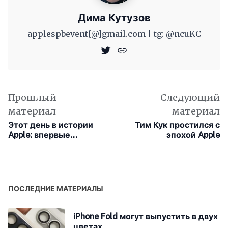
Дима Кутузов
applespbevent[@]gmail.com | tg: @ncuKC
Прошлый
Следующий
материал
материал
Этот день в истории
Тим Кук простился с
Apple: впервые
эпохой Apple
представлена
обновленная OS X Snow
Leopard
ПОСЛЕДНИЕ МАТЕРИАЛЫ
iPhone Fold могут выпустить в двух
цветах