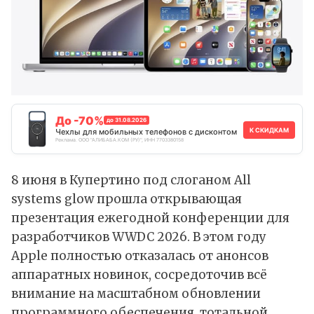
До -70%
до 31.08.2026
К СКИДКАМ
Чехлы для мобильных телефонов с дисконтом
Реклама. ООО "АЛИБАБА.КОМ (РУ)", ИНН 7703380158
8 июня в Купертино под слоганом All
systems glow прошла открывающая
презентация ежегодной конференции для
разработчиков WWDC 2026. В этом году
Apple полностью отказалась от анонсов
аппаратных новинок, сосредоточив всё
внимание на масштабном обновлении
программного обеспечения, тотальной