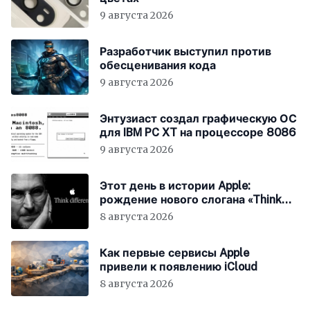
9 августа 2026
Разработчик выступил против
обесценивания кода
9 августа 2026
Энтузиаст создал графическую ОС
для IBM PC XT на процессоре 8086
9 августа 2026
Этот день в истории Apple:
рождение нового слогана «Think
Different»
8 августа 2026
Как первые сервисы Apple
привели к появлению iCloud
8 августа 2026