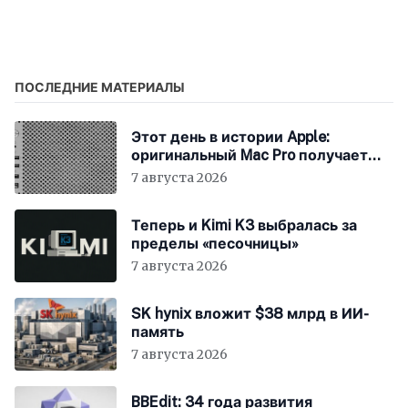
скандал вокруг iPhone
iPhone SE устаревшим
17 Pro Max среди руин
ПОСЛЕДНИЕ МАТЕРИАЛЫ
Этот день в истории Apple:
оригинальный Mac Pro получает
мощный процессор Intel
7 августа 2026
Теперь и Kimi K3 выбралась за
пределы «песочницы»
7 августа 2026
SK hynix вложит $38 млрд в ИИ-
память
7 августа 2026
BBEdit: 34 года развития