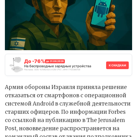
До -76%
до 31.08.2026
К СКИДКАМ
На беспроводные зарядные устройства
Реклама. ООО "АЛИБАБА.КОМ (РУ)", ИНН 7703380158
Армия обороны Израиля приняла решение
отказаться от смартфонов с операционной
системой Android в служебной деятельности
старших офицеров. По
информации
Forbes
со ссылкой на публикацию в The Jerusalem
Post, нововведение распространяется на
командный состав от звания подполковника