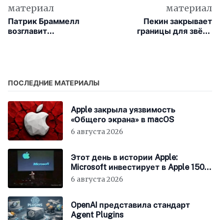
материал
материал
Патрик Браммелл
Пекин закрывает
возглавит
границы для звёзд
австралийский
китайского ИИ
триллер Last Seen
ПОСЛЕДНИЕ МАТЕРИАЛЫ
Apple закрыла уязвимость
«Общего экрана» в macOS
6 августа 2026
Этот день в истории Apple:
Microsoft инвестирует в Apple 150
миллионов долларов
6 августа 2026
OpenAI представила стандарт
Agent Plugins