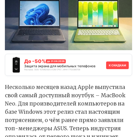
До -50%
до 31.08.2026
К СКИДКАМ
Защита экрана для мобильных телефонов
Реклама. ООО "АЛИБАБА.КОМ (РУ)", ИНН 7703380158
Несколько месяцев назад Apple выпустила
свой самый доступный ноутбук – MacBook
Neo. Для производителей компьютеров на
базе Windows этот релиз стал настоящим
потрясением, о чём ранее прямо заявляли
топ-менеджеры ASUS. Теперь индустрия
оправилась от первого шока и начинает