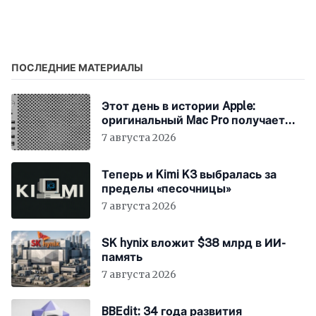
поменять iPhone
Newton MessagePad –
первый карманный
компьютер Apple
ПОСЛЕДНИЕ МАТЕРИАЛЫ
Этот день в истории Apple:
оригинальный Mac Pro получает
мощный процессор Intel
7 августа 2026
Теперь и Kimi K3 выбралась за
пределы «песочницы»
7 августа 2026
SK hynix вложит $38 млрд в ИИ-
память
7 августа 2026
BBEdit: 34 года развития