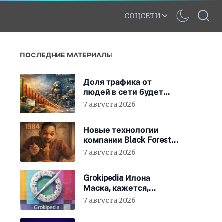
СОЦСЕТИ
ПОСЛЕДНИЕ МАТЕРИАЛЫ
Доля трафика от
людей в сети будет
быстро снижаться
7 августа 2026
Новые технологии
компании Black Forest
Labs могут
7 августа 2026
фабриковать историю,
как в «1984»
Grokipedia Илона
Маска, кажется,
перестала работать –
7 августа 2026
но этого никто не
заметил