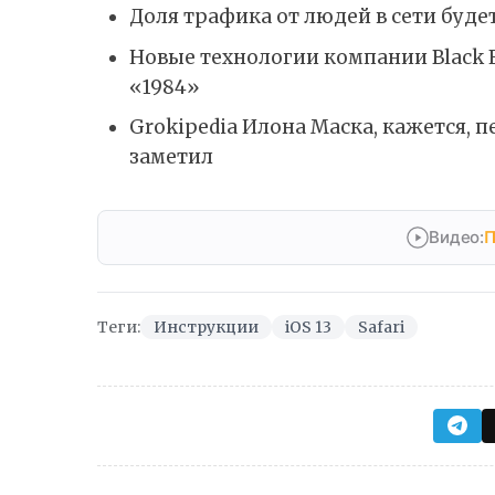
Доля трафика от людей в сети буде
Новые технологии компании Black F
«1984»
Grokipedia Илона Маска, кажется, п
заметил
Видео:
П
Теги:
Инструкции
iOS 13
Safari