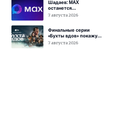
Шадаев: MAX
останется
национальным
7 августа 2026
мессенджером
Финальные серии
«Бухты вдов» покажут
в кинотеатрах
7 августа 2026