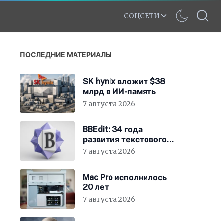
СОЦСЕТИ
ПОСЛЕДНИЕ МАТЕРИАЛЫ
SK hynix вложит $38
млрд в ИИ-память
7 августа 2026
BBEdit: 34 года
развития текстового
редактора для Mac
7 августа 2026
Mac Pro исполнилось
20 лет
7 августа 2026