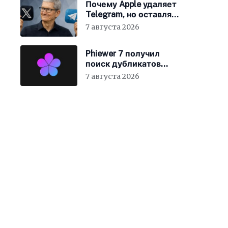
Почему Apple удаляет
Telegram, но оставляет
X
7 августа 2026
Phiewer 7 получил
поиск дубликатов
фотографий
7 августа 2026