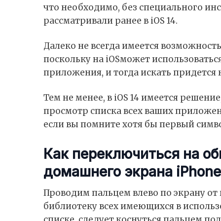
что необходимо, без специального ин
рассматривали ранее
в iOS 14.
Далеко не всегда имеется возможность
поскольку на iOSможет использоватьс
приложения, и тогда искать придется 
Тем не менее, в iOS 14 имеется решени
просмотр списка всех ваших приложен
если вы помните хотя бы первый симв
Как переключиться на о
домашнего экрана iPhone
Проводим пальцем влево по экрану от
библиотеку всех имеющихся в исполь
списке, следует коснуться пальцем п