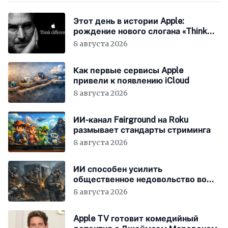
Этот день в истории Apple:
рождение нового слогана «Think
Different»
8 августа 2026
Как первые сервисы Apple
привели к появлению iCloud
8 августа 2026
ИИ-канал Fairground на Roku
размывает стандарты стриминга
8 августа 2026
ИИ способен усилить
общественное недовольство во
всём мире
8 августа 2026
Apple TV готовит комедийный