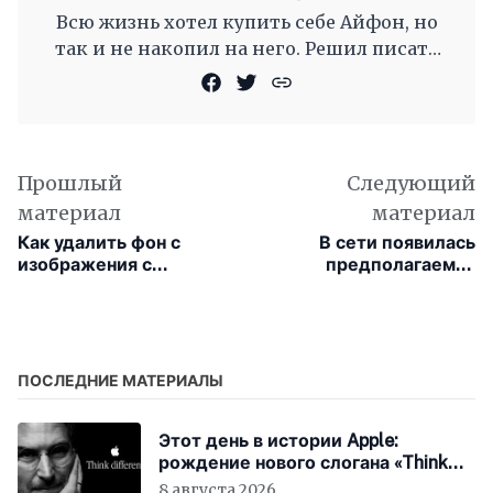
Всю жизнь хотел купить себе Айфон, но
так и не накопил на него. Решил писать
новости для сайта, чтобы смотреть
Прошлый
Следующий
материал
материал
Как удалить фон с
В сети появилась
изображения с
предполагаемая
помощью «Просмотра»
инструкция от iPad Air
в macOS
4 с тонкими рамками и
встроенн?
ПОСЛЕДНИЕ МАТЕРИАЛЫ
Этот день в истории Apple:
рождение нового слогана «Think
Different»
8 августа 2026