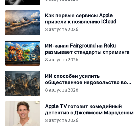
Как первые сервисы Apple
привели к появлению iCloud
8 августа 2026
ИИ-канал Fairground на Roku
размывает стандарты стриминга
8 августа 2026
ИИ способен усилить
общественное недовольство во
всём мире
8 августа 2026
Apple TV готовит комедийный
детектив с Джеймсом Марсденом
8 августа 2026