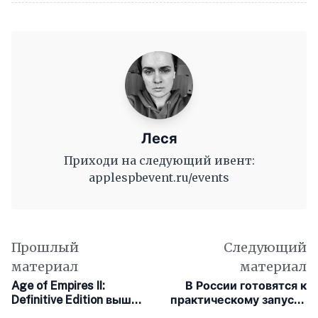
Леся
Приходи на следующий ивент:
applespbevent.ru/events
Прошлый
Следующий
материал
материал
Age of Empires II:
В России готовятся к
Definitive Edition вышла
практическому запуску
на Mac
5G этим летом