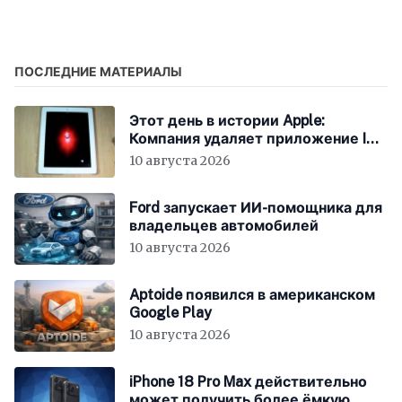
ПОСЛЕДНИЕ МАТЕРИАЛЫ
Этот день в истории Apple:
Компания удаляет приложение I
Am Rich после скандала
10 августа 2026
Ford запускает ИИ-помощника для
владельцев автомобилей
10 августа 2026
Aptoide появился в американском
Google Play
10 августа 2026
iPhone 18 Pro Max действительно
может получить более ёмкую