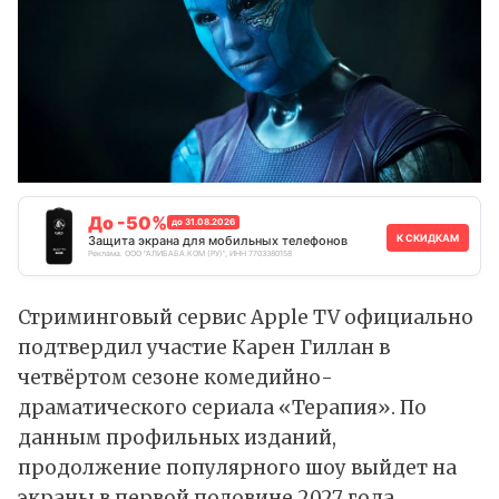
До -50%
до 31.08.2026
К СКИДКАМ
Защита экрана для мобильных телефонов
Реклама. ООО "АЛИБАБА.КОМ (РУ)", ИНН 7703380158
Стриминговый сервис Apple TV официально
подтвердил участие Карен Гиллан в
четвёртом сезоне комедийно-
драматического сериала «Терапия». По
данным
профильных изданий,
продолжение популярного шоу выйдет на
экраны в первой половине 2027 года.